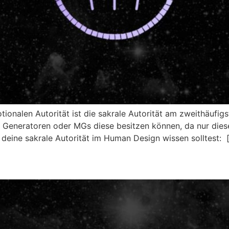
ionalen Autorität ist die sakrale Autorität am zweithäufig
nur Generatoren oder MGs diese besitzen können, da nur die
deine sakrale Autorität im Human Design wissen solltest: 