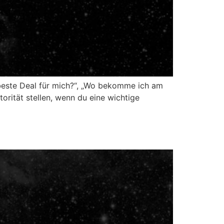
 beste Deal für mich?“, „Wo bekomme ich am
orität stellen, wenn du eine wichtige