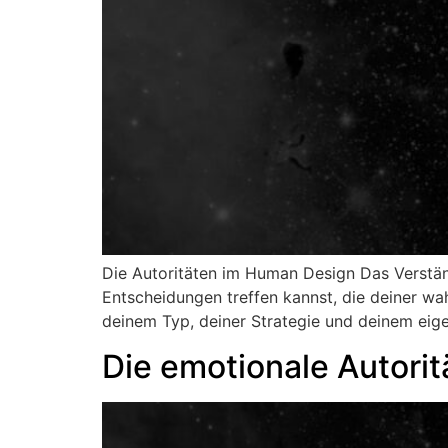
Die Autoritäten im Human Design Das Verständ
Entscheidungen treffen kannst, die deiner wah
deinem Typ, deiner Strategie und deinem eige
Die emotionale Autori