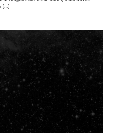
m […]