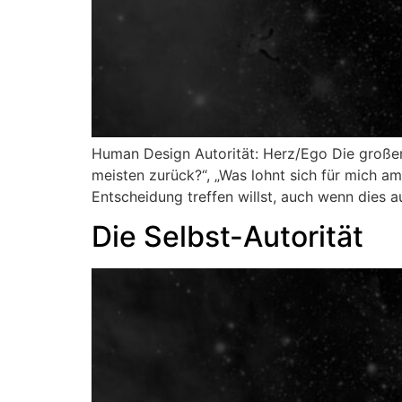
Human Design Autorität: Herz/Ego Die großen
meisten zurück?“, „Was lohnt sich für mich am
Entscheidung treffen willst, auch wenn dies a
Die Selbst-Autorität