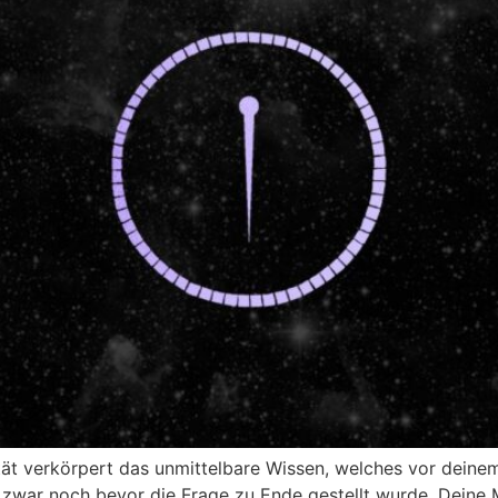
ität verkörpert das unmittelbare Wissen, welches vor dein
 zwar noch bevor die Frage zu Ende gestellt wurde. Deine Mil