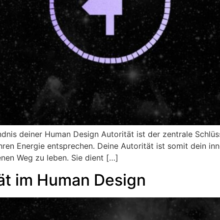
nis deiner Human Design Autorität ist der zentrale Schlü
ren Energie entsprechen. Deine Autorität ist somit dein inne
nen Weg zu leben. Sie dient […]
tät im Human Design