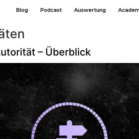
Blog
Podcast
Auswertung
Acade
täten
torität – Überblick