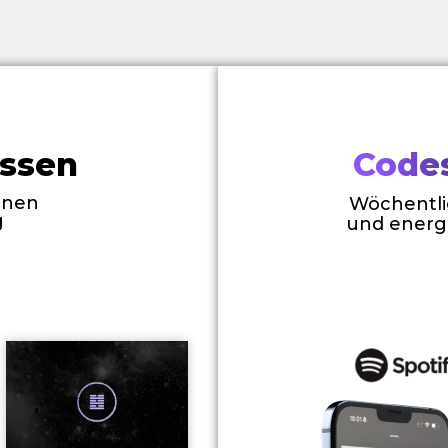
ssen
Codes
inen
Wöchentli
g
und energ