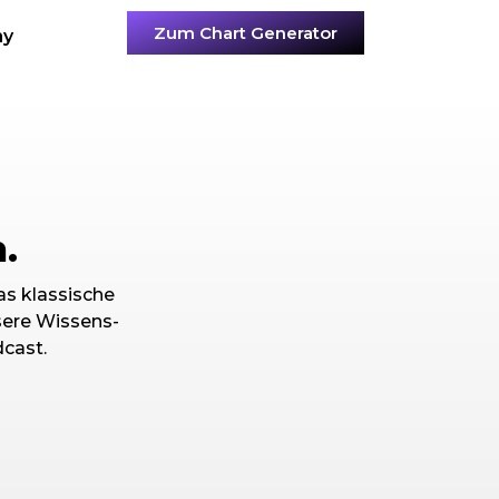
Zum Chart Generator
my
.
as klassische
sere Wissens-
dcast.