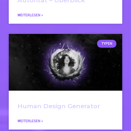
Autorität – Überblick
WEITERLESEN »
TYPEN
Human Design Generator
WEITERLESEN »