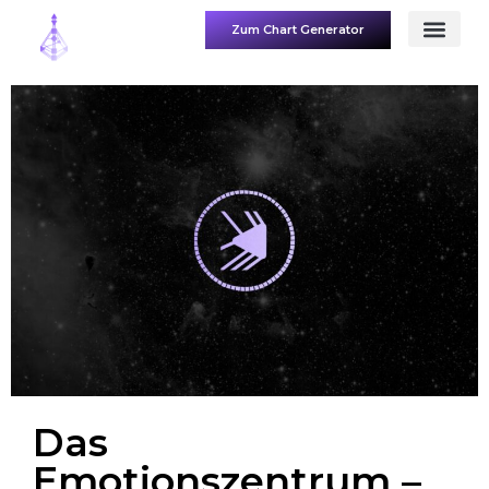
Zum Chart Generator
Das
Emotionszentrum –