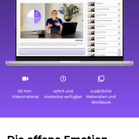
60 min.
sofort und
zusätzliche
Videomaterial
kostenlos verfügbar
Materialien und
Workbook